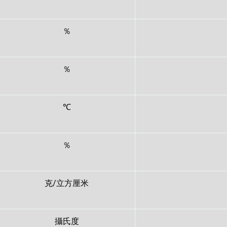
％
％
℃
％
克/立方厘米
攝氏度