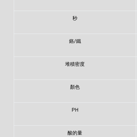
秒
鉻/鐵
堆積密度
顏色
PH
酸的量