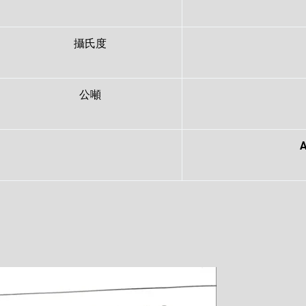
攝氏度
公噸
A