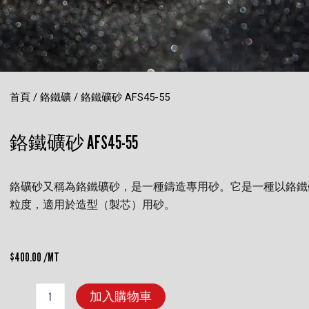
首頁
/
鉻鐵礦
/ 鉻鐵礦砂 AFS45-55
鉻鐵礦砂 AFS45-55
鉻礦砂又稱為鉻鐵礦砂，是一種鑄造專用砂。它是一種以鉻鐵
粒度，適用於造型（製芯）用砂。
$
400.00
/MT
鉻
加入購物車
鐵