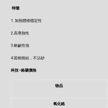
特徵
1. 加熱體積穩定性
2.高導熱性
3.耐鹼性強
4.固相燒結，不沾砂
科技–鉻礦價格
物品
氧化鉻