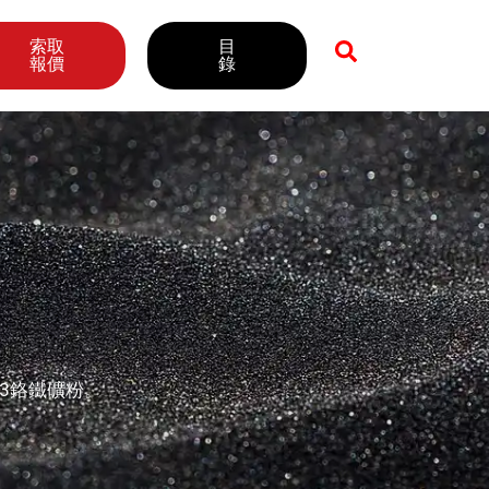
索取
目
報價
錄
03鉻鐵礦粉。