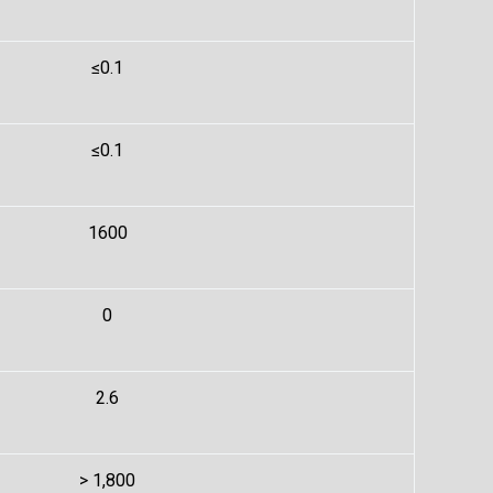
≤0.1
≤0.1
1600
0
2.6
> 1,800