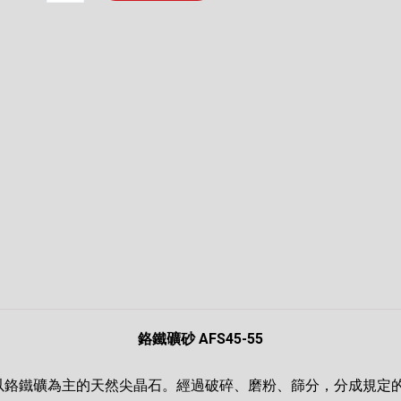
礦
砂
AFS45-
55
數
量
鉻鐵礦砂 AFS45-55
鉻鐵礦為主的天然尖晶石。經過破碎、磨粉、篩分，分成規定